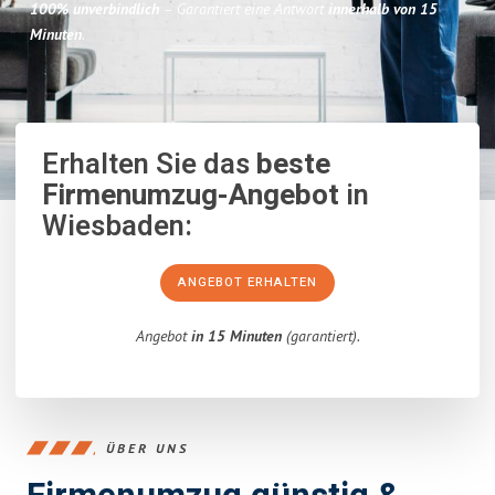
100% unverbindlich
– Garantiert eine Antwort
innerhalb von 15
Minuten
.
Erhalten Sie das
beste
Firmenumzug-Angebot
in
Wiesbaden:
ANGEBOT ERHALTEN
Angebot
in 15 Minuten
(garantiert).
ÜBER UNS