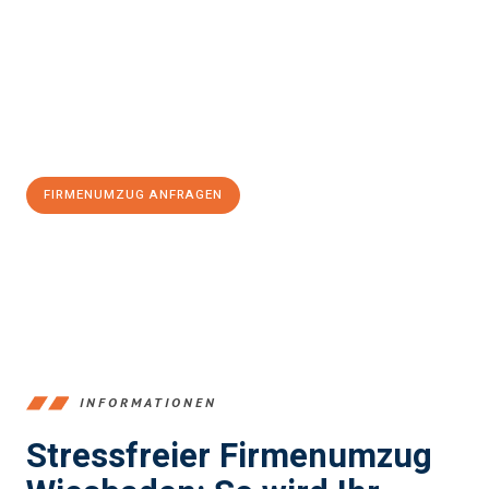
und stressfrei Firmenumzug in Wiesbaden
sein kann. Unser
Expertenteam steht bereit, um Ihnen einen reibungslosen Ablauf
zu garantieren.
Jetzt
unverbindliches Angebot
erhalten &
100€ sparen:
FIRMENUMZUG ANFRAGEN
+4915792653345
INFORMATIONEN
Stressfreier Firmenumzug