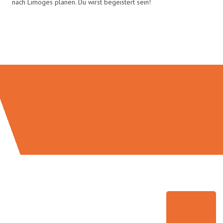
nach Limoges planen. Du wirst begeistert sein!
Umzugsmeister Moench in Zahlen: