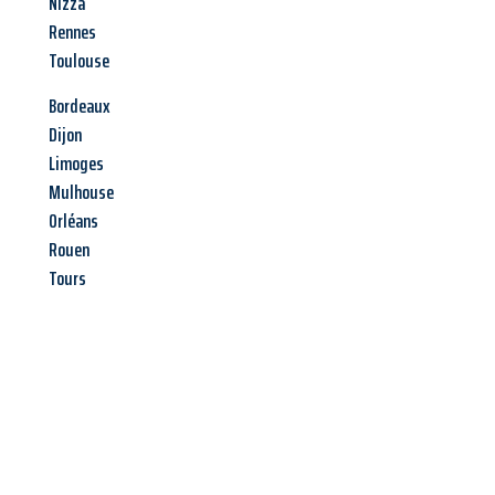
Nizza
Rennes
Toulouse
Bordeaux
Dijon
Limoges
Mulhouse
Orléans
Rouen
Tours
Jetzt anfragen &
Angebot
mit Best-Preis
erhalten!