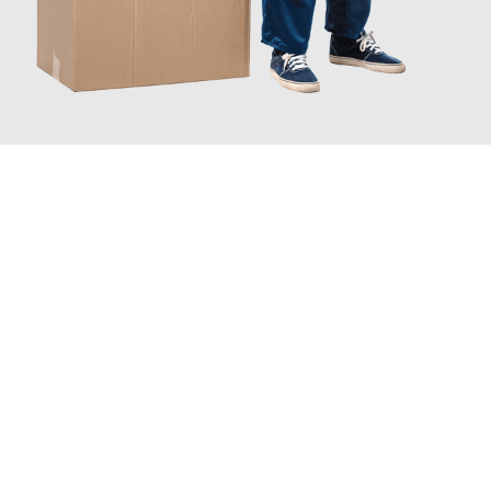
JETZT ANFRAGEN
Erleben Sie mit Umzugsmeister Moench Wiesbaden, wie
einfach
und stressfrei Ihr Umzug Wiesbaden Limoges
sein kann. Unser
Expertenteam steht bereit, um Ihnen einen reibungslosen
Übergang in Ihr neues Zuhause zu garantieren.