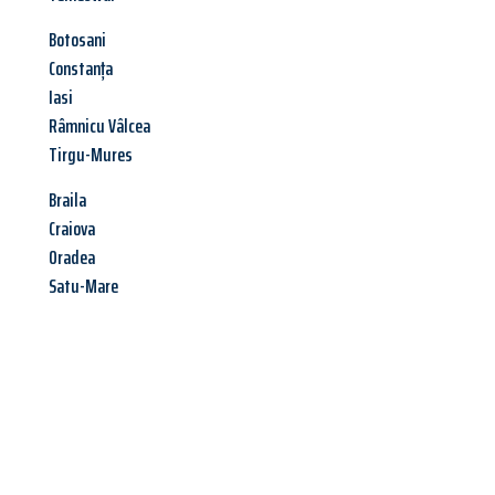
Botosani
Constanța
Iasi
Râmnicu Vâlcea
Tirgu-Mures
Braila
Craiova
Oradea
Satu-Mare
Jetzt anfragen &
Angebot