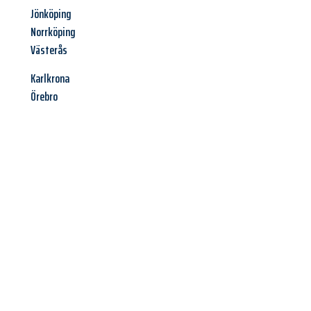
Jönköping
Norrköping
Västerås
Karlkrona
Örebro
Jetzt anfragen &
Angebot
mit Best-Preis
erhalten!
Schicken Sie uns jetzt Ihre unverbindliche Anfrage und sichern
Sie sich Ihr
individuelles Umzugsangebot für Ihr Anliegen in
Wiesbaden
zum Best-Preis! Nutzen Sie die Gelegenheit für
einen
stressfreien Umzug
mit maximalem Komfort: