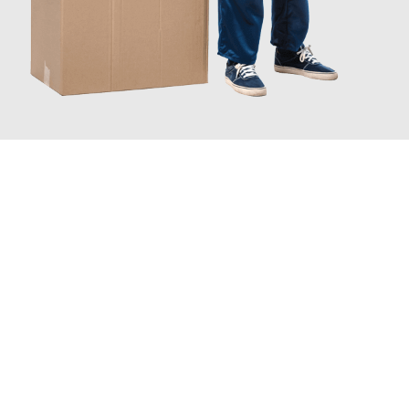
JETZT ANFRAGEN
Erleben Sie mit Umzugsmeister Moench Wiesbaden, wie
einfach
und stressfrei Ihr Umzug Wiesbaden Västerås
sein kann. Unser
Expertenteam steht bereit, um Ihnen einen reibungslosen
Übergang in Ihr neues Zuhause zu garantieren.