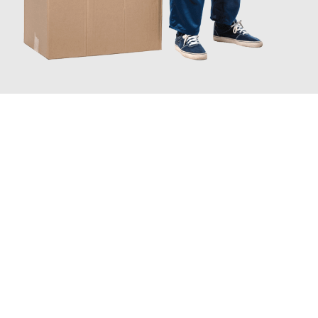
JETZT ANFRAGEN
Erleben Sie mit Umzugsmeister Moench Wiesbaden, wie
einfach
und stressfrei Ihr Umzug Wiesbaden Miskolc
sein kann. Unser
Expertenteam steht bereit, um Ihnen einen reibungslosen
Übergang in Ihr neues Zuhause zu garantieren.