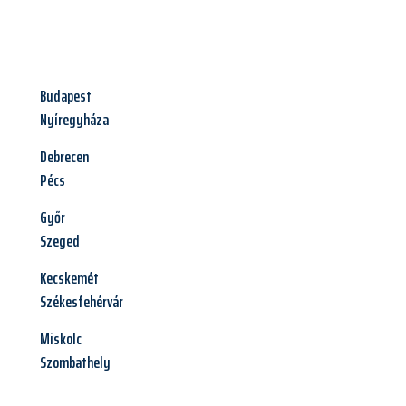
Budapest
Nyíregyháza
Debrecen
Pécs
Győr
Szeged
Kecskemét
Székesfehérvár
Miskolc
Szombathely