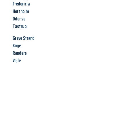
Fredericia
Horsholm
Odense
Tastrup
Greve Strand
Koge
Randers
Vejle
Jetzt anfragen &
Angebot
mit Best-Preis
erhalten!