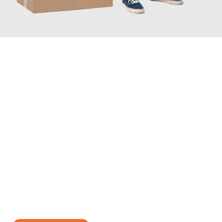
JETZT ANFRAGEN
Erleben Sie mit Umzugsmeister Moench Wiesbaden, wie
einfach
und stressfrei Ihr Umzug Wiesbaden Ålborg
sein kann. Unser
Expertenteam steht bereit, um Ihnen einen reibungslosen
Übergang in Ihr neues Zuhause zu garantieren.
Jetzt
unverbindliches Angebot
erhalten &
100€ sparen: