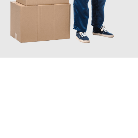
JETZT ANFRAGEN
Erleben Sie mit Umzugsmeister Moench Wiesbaden, wie
einfach
und stressfrei Ihr Umzug Wiesbaden Naestved
sein kann.
Unser Expertenteam steht bereit, um Ihnen einen reibungslosen
Übergang in Ihr neues Zuhause zu garantieren.