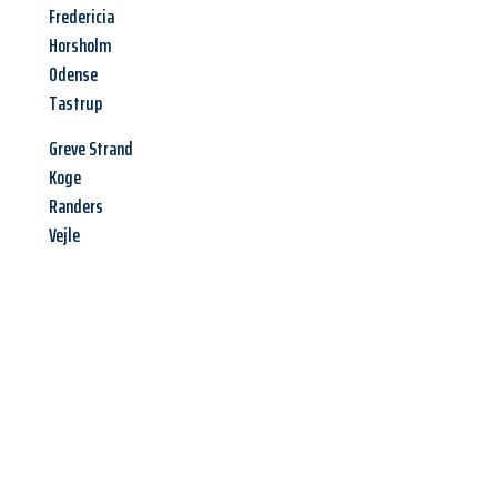
Fredericia
Horsholm
Odense
Tastrup
Greve Strand
Koge
Randers
Vejle
Jetzt anfragen &
Angebot
mit Best-Preis
erhalten!