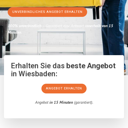
UNVERBINDLICHES ANGEBOT ERHALTEN
100% unverbindlich
– Garantiert eine Antwort
innerhalb von 15
Minuten
.
Erhalten Sie das
beste Angebot
in Wiesbaden:
ANGEBOT ERHALTEN
Angebot
in 15 Minuten
(garantiert).