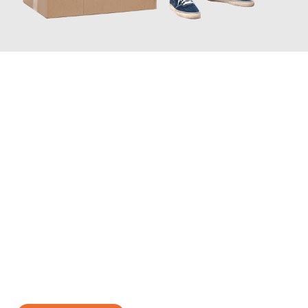
JETZT ANFRAGEN
Erleben Sie mit Umzugsmeister Moench Wiesbaden, wie
einfach
und stressfrei Ihr Umzug Wiesbaden Larissa
sein kann. Unser
Expertenteam steht bereit, um Ihnen einen reibungslosen
Übergang in Ihr neues Zuhause zu garantieren.
Jetzt
unverbindliches Angebot
erhalten &
100€ sparen: