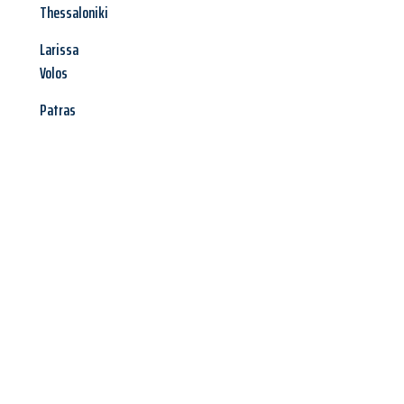
Thessaloniki
Larissa
Volos
Patras
Jetzt anfragen &
Angebot
mit Best-Preis
erhalten!
Schicken Sie uns jetzt Ihre unverbindliche Anfrage und sichern
Sie sich Ihr
individuelles Umzugsangebot für Ihr Anliegen in
Wiesbaden
zum Best-Preis! Nutzen Sie die Gelegenheit für
einen
stressfreien Umzug
mit maximalem Komfort: