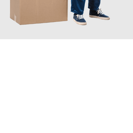
JETZT ANFRAGEN
Erleben Sie mit Umzugsmeister Moench Wiesbaden, wie
einfach
und stressfrei Ihr Umzug Wiesbaden Peristeri
sein kann. Unser
Expertenteam steht bereit, um Ihnen einen reibungslosen
Übergang in Ihr neues Zuhause zu garantieren.