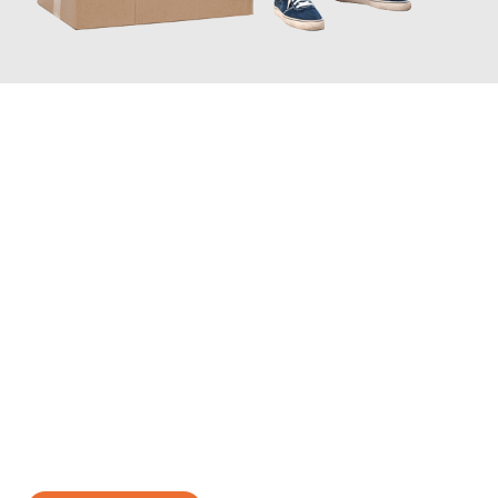
JETZT ANFRAGEN
Erleben Sie mit Umzugsmeister Moench Wiesbaden, wie
einfach
und stressfrei Ihr Umzug Wiesbaden Kielce
sein kann. Unser
Expertenteam steht bereit, um Ihnen einen reibungslosen
Übergang in Ihr neues Zuhause zu garantieren.
Jetzt
unverbindliches Angebot
erhalten &
100€ sparen: