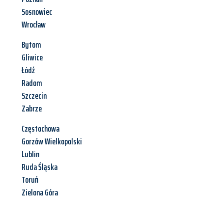
Sosnowiec
Wrocław
Bytom
Gliwice
Łódź
Radom
Szczecin
Zabrze
Częstochowa
Gorzów Wielkopolski
Lublin
Ruda Śląska
Toruń
Zielona Góra