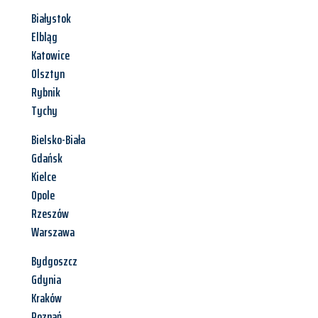
Białystok
Elbląg
Katowice
Olsztyn
Rybnik
Tychy
Bielsko-Biała
Gdańsk
Kielce
Opole
Rzeszów
Warszawa
Bydgoszcz
Gdynia
Kraków
Poznań