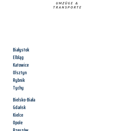
UMZÜGE &
TRANSPORTE
Białystok
Elbląg
Katowice
Olsztyn
Rybnik
Tychy
Bielsko-Biała
Gdańsk
Kielce
Opole
Rzeszów