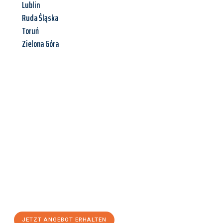
Lublin
Ruda Śląska
Toruń
Zielona Góra
Jetzt anfragen &
Angebot
mit Best-Preis
erhalten!
Schicken Sie uns jetzt Ihre unverbindliche Anfrage und sichern
Sie sich Ihr
individuelles Umzugsangebot für Ihr Anliegen in
Wiesbaden
zum Best-Preis! Nutzen Sie die Gelegenheit für
einen
stressfreien Umzug
mit maximalem Komfort:
JETZT ANGEBOT ERHALTEN