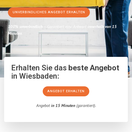
UNVERBINDLICHES ANGEBOT ERHALTEN
100% unverbindlich
– Garantiert eine Antwort
innerhalb von 15
Minuten
.
Erhalten Sie das
beste Angebot
in Wiesbaden:
ANGEBOT ERHALTEN
Angebot
in 15 Minuten
(garantiert).