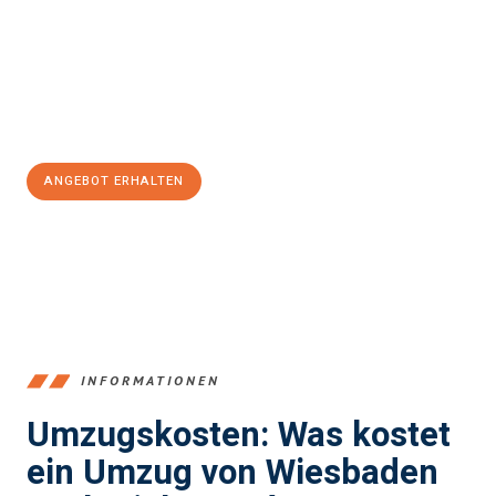
Unser Expertenteam steht bereit, um Ihnen einen reibungslosen
Übergang in Ihr neues Zuhause zu garantieren.
Jetzt
unverbindliches Angebot
erhalten &
100€ sparen:
ANGEBOT ERHALTEN
+4915792653345
INFORMATIONEN
Umzugskosten: Was kostet
ein Umzug von Wiesbaden