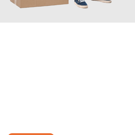
JETZT ANFRAGEN
Erleben Sie mit Umzugsmeister Moench Wiesbaden, wie
einfach
und stressfrei Ihr Umzug Wiesbaden Bern
sein kann. Unser
Expertenteam steht bereit, um Ihnen einen reibungslosen
Übergang in Ihr neues Zuhause zu garantieren.
Jetzt
unverbindliches Angebot
erhalten &
100€ sparen: