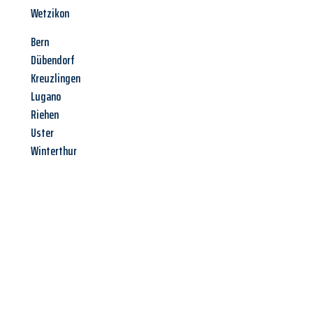
Wetzikon
Bern
Dübendorf
Kreuzlingen
Lugano
Riehen
Uster
Winterthur
Jetzt anfragen &
Angebot
mit Best-Preis
erhalten!