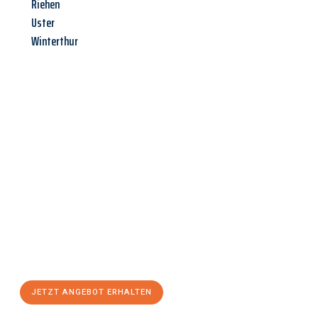
Riehen
Uster
Winterthur
Jetzt anfragen &
Angebot
mit Best-Preis
erhalten!
Schicken Sie uns jetzt Ihre unverbindliche Anfrage und sichern
Sie sich Ihr
individuelles Umzugsangebot für Ihr Anliegen in
Wiesbaden
zum Best-Preis! Nutzen Sie die Gelegenheit für
einen
stressfreien Umzug
mit maximalem Komfort:
JETZT ANGEBOT ERHALTEN