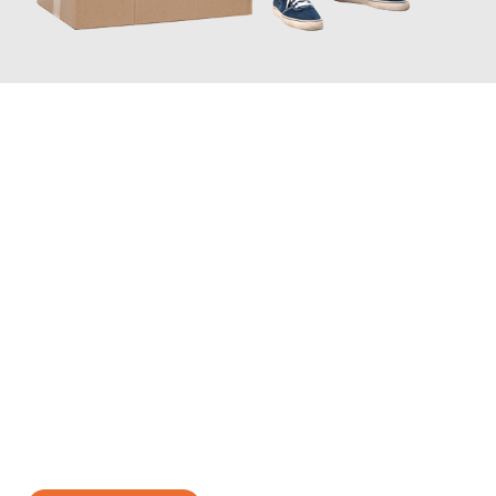
JETZT ANFRAGEN
Erleben Sie mit Umzugsmeister Moench Wiesbaden, wie
einfach
und stressfrei Ihr Umzug Wiesbaden Chur
sein kann. Unser
Expertenteam steht bereit, um Ihnen einen reibungslosen
Übergang in Ihr neues Zuhause zu garantieren.
Jetzt
unverbindliches Angebot
erhalten &
100€ sparen: