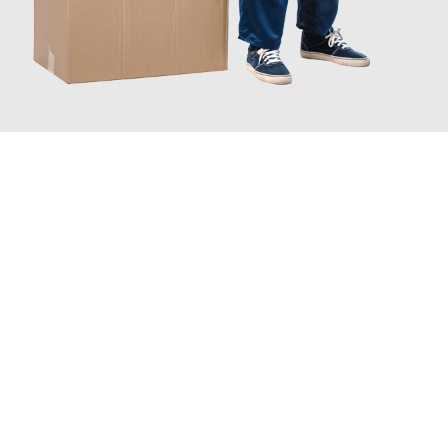
JETZT ANFRAGEN
Erleben Sie mit Umzugsmeister Moench Wiesbaden, wie
einfach
und stressfrei Ihr Umzug Wiesbaden Belgrad
sein kann. Unser
Expertenteam steht bereit, um Ihnen einen reibungslosen
Übergang in Ihr neues Zuhause zu garantieren.