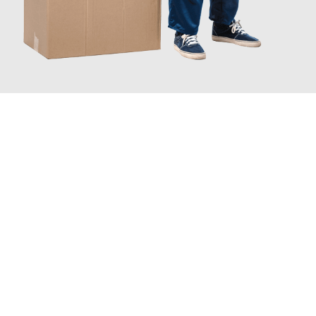
JETZT ANFRAGEN
Erleben Sie mit Umzugsmeister Moench Wiesbaden, wie
einfach
und stressfrei Ihr Umzug Wiesbaden Pancevo
sein kann. Unser
Expertenteam steht bereit, um Ihnen einen reibungslosen
Übergang in Ihr neues Zuhause zu garantieren.