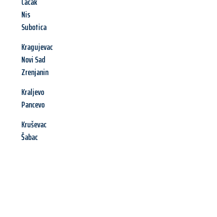
Cacak
Nis
Subotica
Kragujevac
Novi Sad
Zrenjanin
Kraljevo
Pancevo
Kruševac
Šabac
Jetzt anfragen &
Angebot