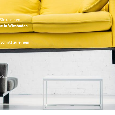
 Sie unseren
se in Wiesbaden
.
 Schritt zu einem
uten
.