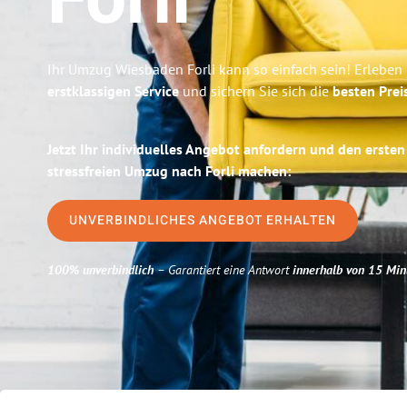
Forli
Ihr Umzug Wiesbaden Forli kann so einfach sein! Erleben
erstklassigen Service
und sichern Sie sich die
besten Prei
Jetzt Ihr individuelles Angebot anfordern und den ersten
stressfreien Umzug nach Forli machen:
UNVERBINDLICHES ANGEBOT ERHALTEN
100% unverbindlich
– Garantiert eine Antwort
innerhalb von 15 Min