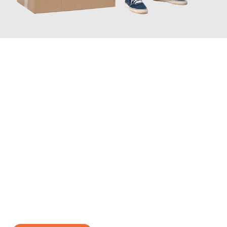
JETZT ANFRAGEN
Erleben Sie mit Umzugsmeister Moench Wiesbaden, wie
einfach
und stressfrei Ihr Umzug Wiesbaden Turin
sein kann. Unser
Expertenteam steht bereit, um Ihnen einen reibungslosen
Übergang in Ihr neues Zuhause zu garantieren.
Jetzt
unverbindliches Angebot
erhalten &
100€ sparen: