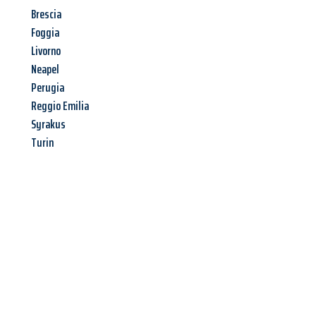
Brescia
Foggia
Livorno
Neapel
Perugia
Reggio Emilia
Syrakus
Turin
Jetzt anfragen &
Angebot
mit Best-Preis
erhalten!
Schicken Sie uns jetzt Ihre unverbindliche Anfrage und sichern