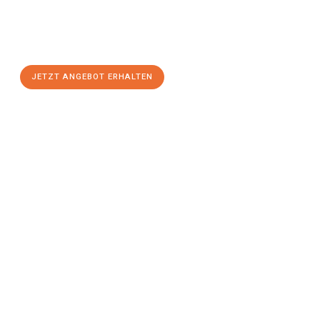
Sie sich Ihr
individuelles Umzugsangebot für Ihr Anliegen in
Wiesbaden
zum Best-Preis! Nutzen Sie die Gelegenheit für
einen
stressfreien Umzug
mit maximalem Komfort:
JETZT ANGEBOT ERHALTEN