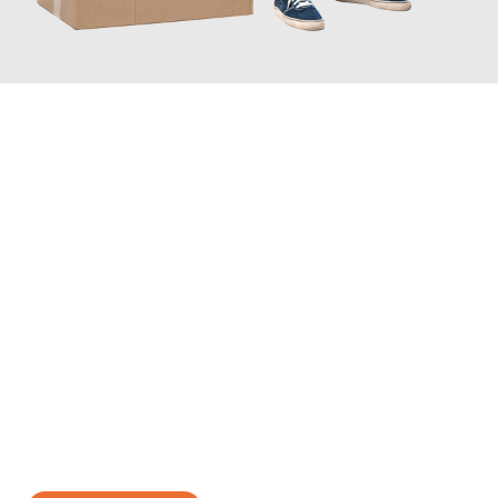
JETZT ANFRAGEN
Erleben Sie mit Umzugsmeister Moench Wiesbaden, wie
einfach
und stressfrei Ihr Umzug Wiesbaden Prato
sein kann. Unser
Expertenteam steht bereit, um Ihnen einen reibungslosen
Übergang in Ihr neues Zuhause zu garantieren.
Jetzt
unverbindliches Angebot
erhalten &
100€ sparen: