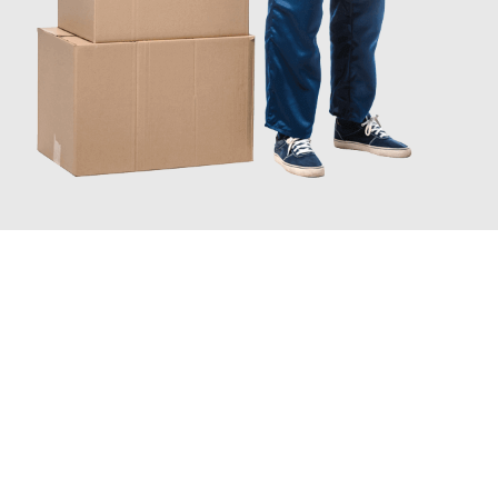
JETZT ANFRAGEN
Erleben Sie mit Umzugsmeister Moench Wiesbaden, wie
einfach
und stressfrei Ihr Umzug Wiesbaden Amersfoort
sein kann.
Unser Expertenteam steht bereit, um Ihnen einen reibungslosen