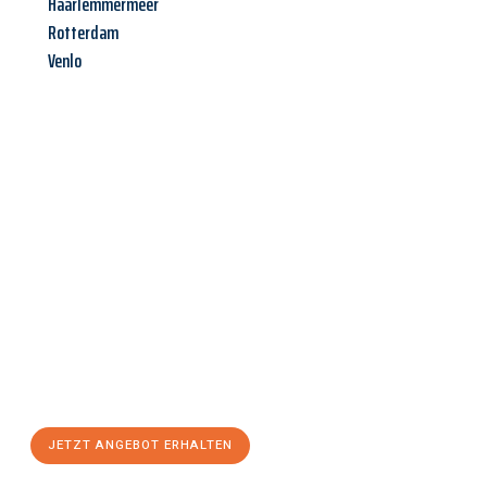
Haarlemmermeer
Rotterdam
Venlo
Jetzt anfragen &
Angebot
mit Best-Preis
erhalten!
Schicken Sie uns jetzt Ihre unverbindliche Anfrage und sichern
Sie sich Ihr
individuelles Umzugsangebot für Ihr Anliegen in
Wiesbaden
zum Best-Preis! Nutzen Sie die Gelegenheit für
einen
stressfreien Umzug
mit maximalem Komfort:
JETZT ANGEBOT ERHALTEN