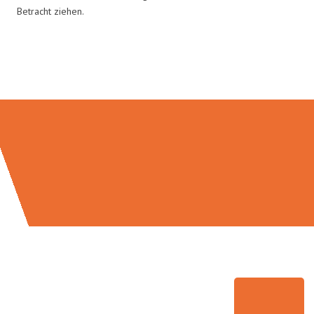
Betracht ziehen.
Umzugsmeister Moench in Zahlen: