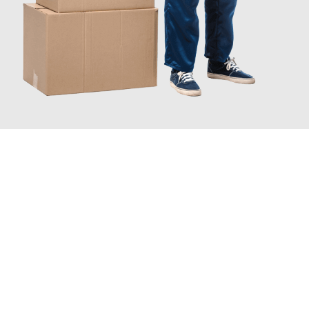
JETZT ANFRAGEN
Erleben Sie mit Umzugsmeister Moench Wiesbaden, wie
einfach
und stressfrei Ihr Umzug Wiesbaden Enschede
sein kann.
Unser Expertenteam steht bereit, um Ihnen einen reibungslosen
Übergang in Ihr neues Zuhause zu garantieren.