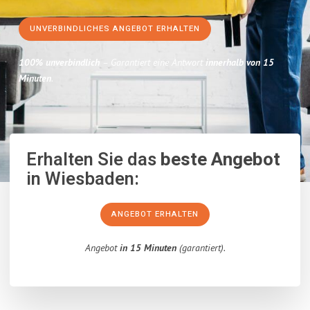
UNVERBINDLICHES ANGEBOT ERHALTEN
100% unverbindlich
– Garantiert eine Antwort
innerhalb von 15
Minuten
.
Erhalten Sie das
beste Angebot
in Wiesbaden:
ANGEBOT ERHALTEN
Angebot
in 15 Minuten
(garantiert).