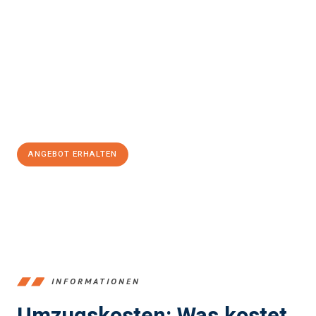
Erleben Sie mit Umzugsmeister Moench Wiesbaden, wie
einfach
und stressfrei Ihr Umzug Wiesbaden Slovenska Bistrica
sein
kann. Unser Expertenteam steht bereit, um Ihnen einen
reibungslosen Übergang in Ihr neues Zuhause zu garantieren.
Jetzt
unverbindliches Angebot
erhalten &
100€ sparen:
ANGEBOT ERHALTEN
+4915792653345
INFORMATIONEN