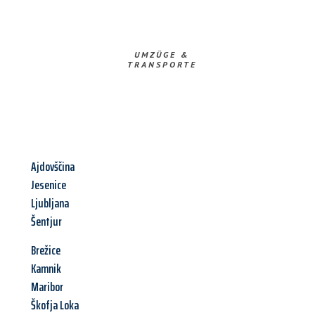
UMZÜGE &
TRANSPORTE
Ajdovščina
Jesenice
Ljubljana
Šentjur
Brežice
Kamnik
Maribor
Škofja Loka