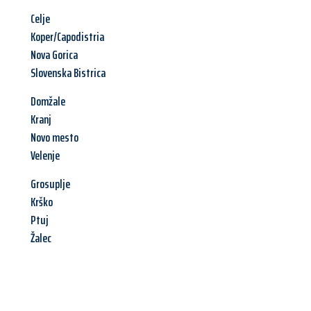
Celje
Koper/Capodistria
Nova Gorica
Slovenska Bistrica
Domžale
Kranj
Novo mesto
Velenje
Grosuplje
Krško
Ptuj
Žalec