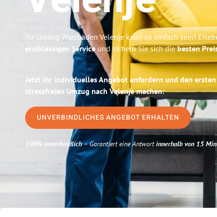
Velenje
Ihr Umzug Wiesbaden Velenje kann so einfach sein! Erleb
erstklassigen Service
und sichern Sie sich die
besten Prei
Jetzt Ihr individuelles Angebot anfordern und den ersten
stressfreien Umzug nach Velenje machen:
UNVERBINDLICHES ANGEBOT ERHALTEN
100% unverbindlich
– Garantiert eine Antwort
innerhalb von 15 Min