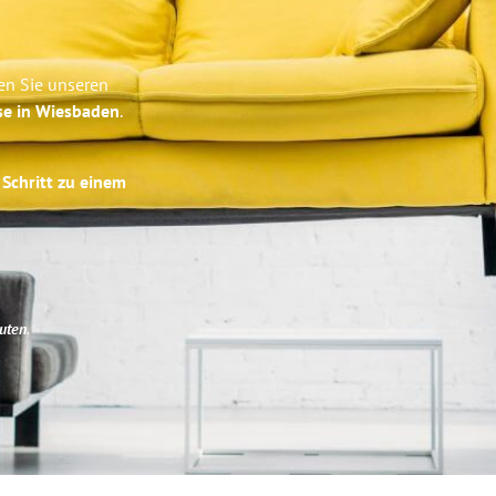
en Sie unseren
se in Wiesbaden
.
 Schritt zu einem
uten
.