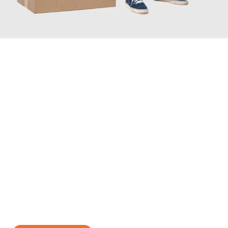
JETZT ANFRAGEN
Erleben Sie mit Umzugsmeister Moench Wiesbaden, wie
einfach
und stressfrei Ihr Umzug Wiesbaden Žalec
sein kann. Unser
Expertenteam steht bereit, um Ihnen einen reibungslosen
Übergang in Ihr neues Zuhause zu garantieren.
Jetzt
unverbindliches Angebot
erhalten &
100€ sparen: