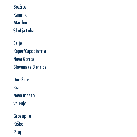
Brežice
Kamnik
Maribor
Škofja Loka
Celje
Koper/Capodistria
Nova Gorica
Slovenska Bistrica
Domžale
Kranj
Novo mesto
Velenje
Grosuplje
Krško
Ptuj