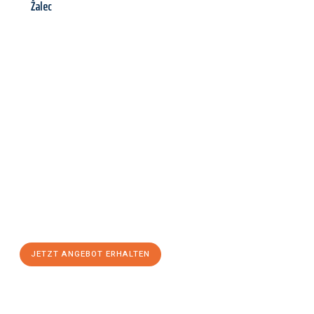
Žalec
Jetzt anfragen &
Angebot
mit Best-Preis
erhalten!
Schicken Sie uns jetzt Ihre unverbindliche Anfrage und sichern
Sie sich Ihr
individuelles Umzugsangebot für Ihr Anliegen in
Wiesbaden
zum Best-Preis! Nutzen Sie die Gelegenheit für
einen
stressfreien Umzug
mit maximalem Komfort:
JETZT ANGEBOT ERHALTEN