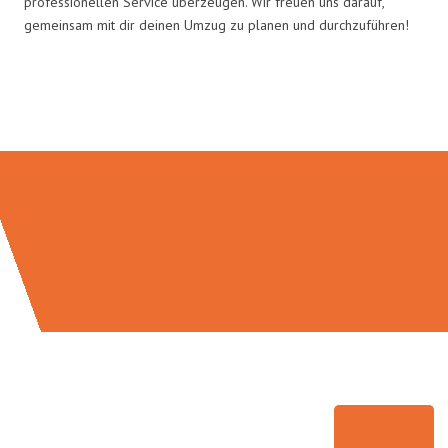
professionellen Service überzeugen. Wir freuen uns darauf,
gemeinsam mit dir deinen Umzug zu planen und durchzuführen!
Umzugsmeister Moench in Zahlen: