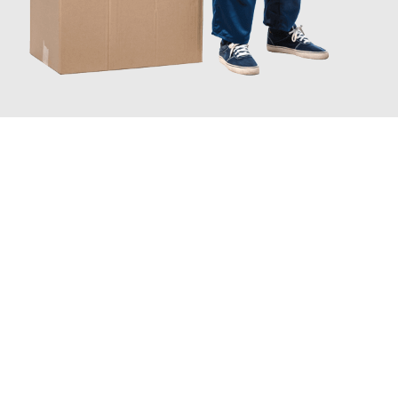
JETZT ANFRAGEN
Erleben Sie mit Umzugsmeister Moench Wiesbaden, wie
einfach
und stressfrei Ihr Umzug Wiesbaden Spanien
sein kann. Unser
Expertenteam steht bereit, um Ihnen einen reibungslosen
Übergang in Ihr neues Zuhause zu garantieren.