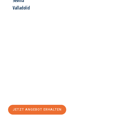
Sevilla
Valladolid
Jetzt anfragen &
Angebot
mit Best-Preis
erhalten!
Schicken Sie uns jetzt Ihre unverbindliche Anfrage und sichern
Sie sich Ihr
individuelles Umzugsangebot für Ihr Anliegen in
Wiesbaden
zum Best-Preis! Nutzen Sie die Gelegenheit für
einen
stressfreien Umzug
mit maximalem Komfort:
JETZT ANGEBOT ERHALTEN