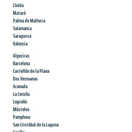
Lleida
Mataró
Palma de Mallorca
Salamanca
Saragossa
Valencia
Algeciras
Barcelona
Castellón de la Plana
Dos Hermanas
Granada
La Coruña
Logroño
Móstoles
Pamplona
San Cristóbal de la Laguna