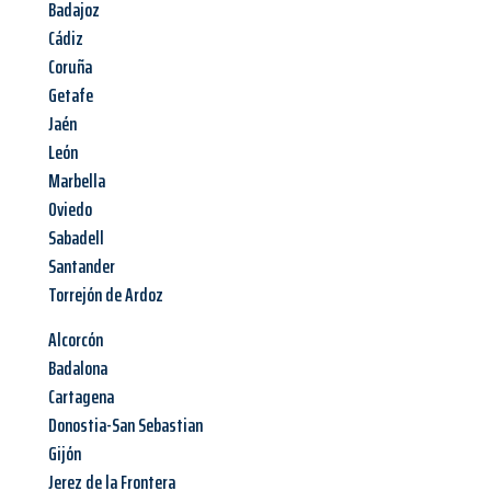
Badajoz
Cádiz
Coruña
Getafe
Jaén
León
Marbella
Oviedo
Sabadell
Santander
Torrejón de Ardoz
Alcorcón
Badalona
Cartagena
Donostia-San Sebastian
Gijón
Jerez de la Frontera