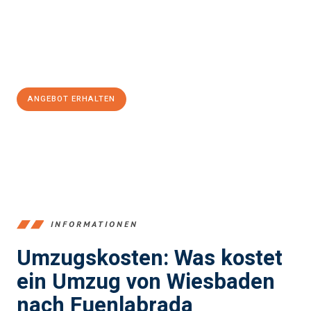
Übergang in Ihr neues Zuhause zu garantieren.
Jetzt
unverbindliches Angebot
erhalten &
100€ sparen:
ANGEBOT ERHALTEN
+4915792653345
INFORMATIONEN
Umzugskosten: Was kostet
ein Umzug von Wiesbaden
nach Fuenlabrada