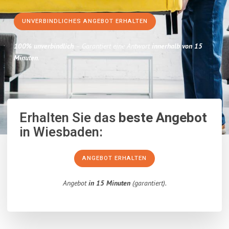
UNVERBINDLICHES ANGEBOT ERHALTEN
100% unverbindlich
– Garantiert eine Antwort
innerhalb von 15
Minuten
.
Erhalten Sie das
beste Angebot
in Wiesbaden:
ANGEBOT ERHALTEN
Angebot
in 15 Minuten
(garantiert).