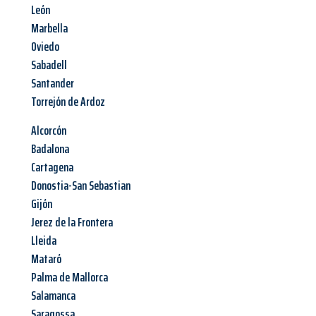
León
Marbella
Oviedo
Sabadell
Santander
Torrejón de Ardoz
Alcorcón
Badalona
Cartagena
Donostia-San Sebastian
Gijón
Jerez de la Frontera
Lleida
Mataró
Palma de Mallorca
Salamanca
Saragossa