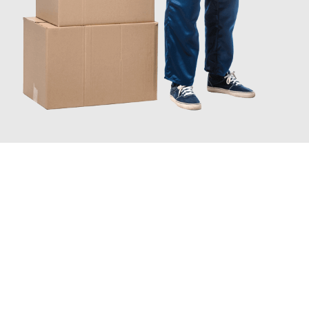
JETZT ANFRAGEN
Erleben Sie mit Umzugsmeister Moench Wiesbaden, wie
einfach
und stressfrei Ihr Umzug Wiesbaden Fuenlabrada
sein kann.
Unser Expertenteam steht bereit, um Ihnen einen reibungslosen