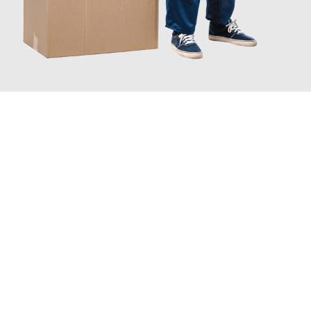
JETZT ANFRAGEN
Erleben Sie mit Umzugsmeister Moench Wiesbaden, wie
einfach
und stressfrei Ihr Umzug Wiesbaden Valencia
sein kann. Unser
Expertenteam steht bereit, um Ihnen einen reibungslosen
Übergang in Ihr neues Zuhause zu garantieren.