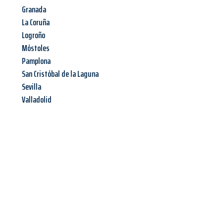
Granada
La Coruña
Logroño
Móstoles
Pamplona
San Cristóbal de la Laguna
Sevilla
Valladolid
Jetzt anfragen &
Angebot
mit Best-Preis
erhalten!
Schicken Sie uns jetzt Ihre unverbindliche Anfrage und sichern