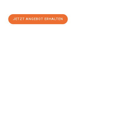
einen
stressfreien Umzug
mit maximalem Komfort:
JETZT ANGEBOT ERHALTEN