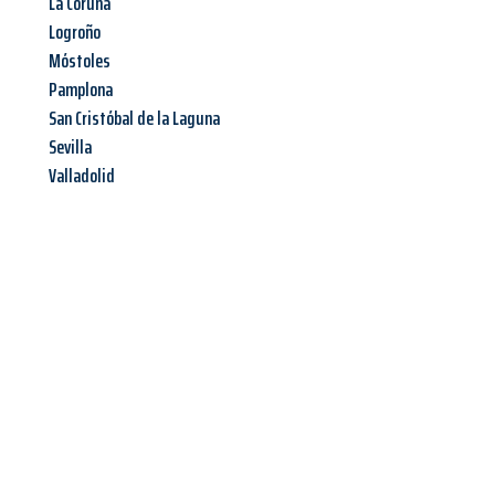
La Coruña
Logroño
Móstoles
Pamplona
San Cristóbal de la Laguna
Sevilla
Valladolid
Jetzt anfragen &
Angebot
mit Best-Preis
erhalten!
Schicken Sie uns jetzt Ihre unverbindliche Anfrage und sichern
Sie sich Ihr
individuelles Umzugsangebot für Ihr Anliegen in
Wiesbaden
zum Best-Preis! Nutzen Sie die Gelegenheit für