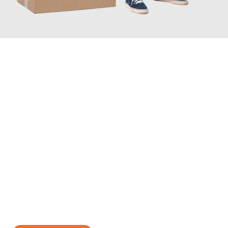
JETZT ANFRAGEN
Erleben Sie mit Umzugsmeister Moench Wiesbaden, wie
einfach
und stressfrei Ihr Umzug Wiesbaden Burgos
sein kann. Unser
Expertenteam steht bereit, um Ihnen einen reibungslosen
Übergang in Ihr neues Zuhause zu garantieren.
Jetzt
unverbindliches Angebot
erhalten &
100€ sparen: