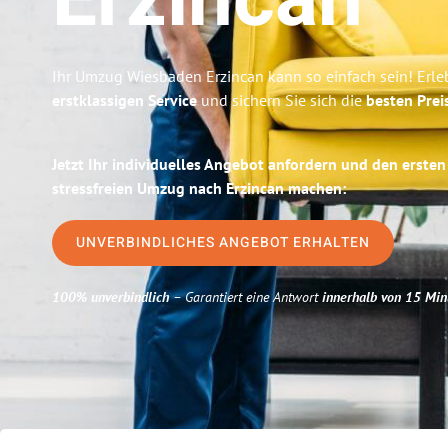
Erzincan
Ihr Umzug Wiesbaden Erzincan kann so einfach sein! Erle
erstklassigen Service
und sichern Sie sich die
besten Prei
Jetzt Ihr individuelles Angebot anfordern und den ersten
stressfreien Umzug nach Erzincan machen:
UNVERBINDLICHES ANGEBOT ERHALTEN
100% unverbindlich
– Garantiert eine Antwort
innerhalb von 15 Min