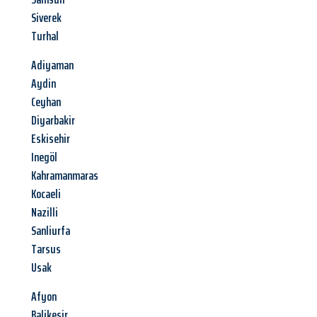
Siverek
Turhal
Adiyaman
Aydin
Ceyhan
Diyarbakir
Eskisehir
Inegöl
Kahramanmaras
Kocaeli
Nazilli
Sanliurfa
Tarsus
Usak
Afyon
Balikesir