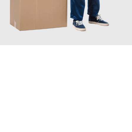
JETZT ANFRAGEN
Erleben Sie mit Umzugsmeister Moench Wiesbaden, wie
einfach
und stressfrei Ihr Umzug Wiesbaden Kiziltepe
sein kann. Unser
Expertenteam steht bereit, um Ihnen einen reibungslosen
Übergang in Ihr neues Zuhause zu garantieren.