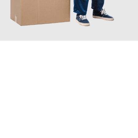
JETZT ANFRAGEN
Erleben Sie mit Umzugsmeister Moench Wiesbaden, wie
einfach
und stressfrei Ihr Umzug Wiesbaden Kütahya
sein kann. Unser
Expertenteam steht bereit, um Ihnen einen reibungslosen
Übergang in Ihr neues Zuhause zu garantieren.