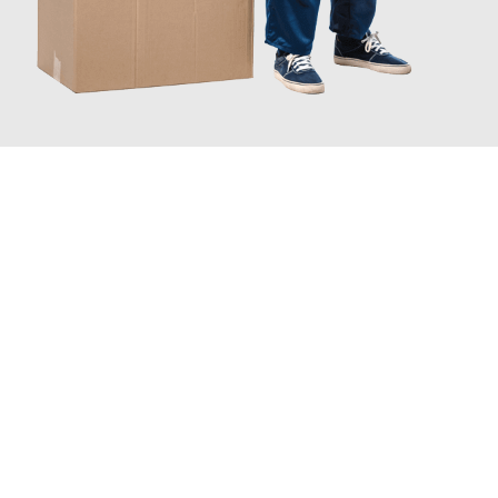
JETZT ANFRAGEN
Erleben Sie mit Umzugsmeister Moench Wiesbaden, wie
einfach
und stressfrei Ihr Umzug Wiesbaden Amadora
sein kann. Unser
Expertenteam steht bereit, um Ihnen einen reibungslosen
Übergang in Ihr neues Zuhause zu garantieren.