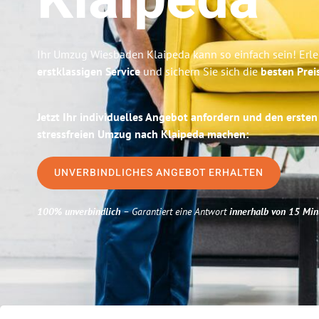
Klaipeda
Ihr Umzug Wiesbaden Klaipeda kann so einfach sein! Erl
erstklassigen Service
und sichern Sie sich die
besten Prei
Jetzt Ihr individuelles Angebot anfordern und den ersten
stressfreien Umzug nach Klaipeda machen:
UNVERBINDLICHES ANGEBOT ERHALTEN
100% unverbindlich
– Garantiert eine Antwort
innerhalb von 15 Min