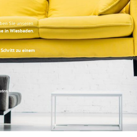
eben Sie unseren
se in Wiesbaden
.
 Schritt zu einem
uten
.