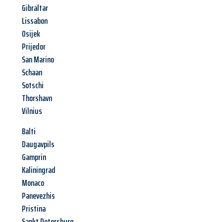
Gibraltar
Lissabon
Osijek
Prijedor
San Marino
Schaan
Sotschi
Thorshavn
Vilnius
Balti
Daugavpils
Gamprin
Kaliningrad
Monaco
Panevezhis
Pristina
Sankt Petersburg