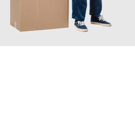
JETZT ANFRAGEN
Erleben Sie mit Umzugsmeister Moench Wiesbaden, wie
einfach
und stressfrei Ihr Umzug Wiesbaden Lissabon
sein kann. Unser
Expertenteam steht bereit, um Ihnen einen reibungslosen
Übergang in Ihr neues Zuhause zu garantieren.