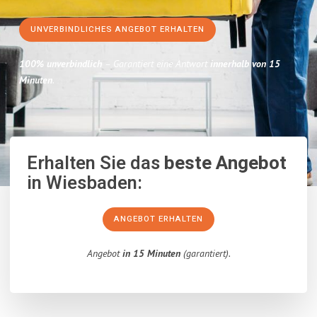
UNVERBINDLICHES ANGEBOT ERHALTEN
100% unverbindlich
– Garantiert eine Antwort
innerhalb von 15
Minuten
.
Erhalten Sie das
beste Angebot
in Wiesbaden:
ANGEBOT ERHALTEN
Angebot
in 15 Minuten
(garantiert).