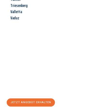
Triesenberg
Valletta
Vaduz
Jetzt anfragen &
Angebot
mit Best-Preis
erhalten!
Schicken Sie uns jetzt Ihre unverbindliche Anfrage und sichern
Sie sich Ihr
individuelles Umzugsangebot für Ihr Anliegen in
Wiesbaden
zum Best-Preis! Nutzen Sie die Gelegenheit für
einen
stressfreien Umzug
mit maximalem Komfort:
JETZT ANGEBOT ERHALTEN