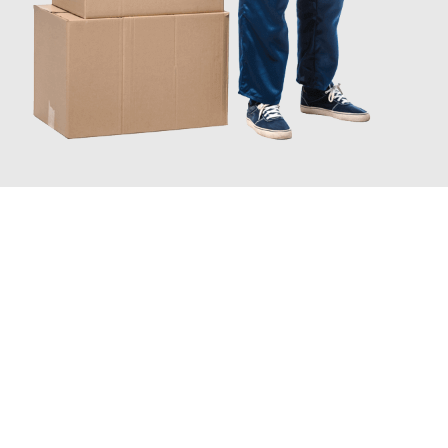
JETZT ANFRAGEN
Erleben Sie mit Umzugsmeister Moench Wiesbaden, wie
einfach
und stressfrei Ihr Umzug Wiesbaden Reykjavik
sein kann. Unser
Expertenteam steht bereit, um Ihnen einen reibungslosen
Übergang in Ihr neues Zuhause zu garantieren.