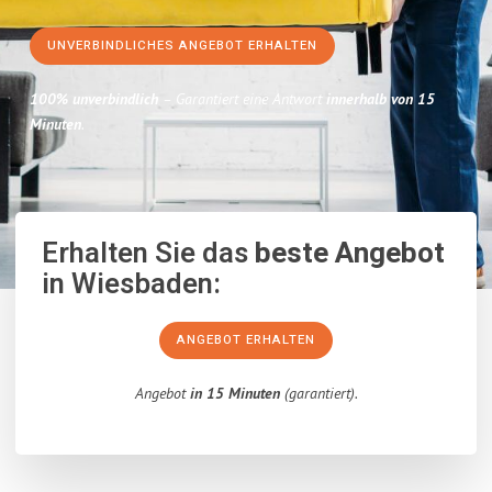
UNVERBINDLICHES ANGEBOT ERHALTEN
100% unverbindlich
– Garantiert eine Antwort
innerhalb von 15
Minuten
.
Erhalten Sie das
beste Angebot
in Wiesbaden:
ANGEBOT ERHALTEN
Angebot
in 15 Minuten
(garantiert).