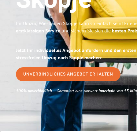
Skopje
Ihr Umzug Wiesbaden Skopje kann so einfach sein! Erleb
erstklassigen Service
und sichern Sie sich die
besten Prei
Jetzt Ihr individuelles Angebot anfordern und den ersten
stressfreien Umzug nach Skopje machen:
UNVERBINDLICHES ANGEBOT ERHALTEN
100% unverbindlich
– Garantiert eine Antwort
innerhalb von 15 Min