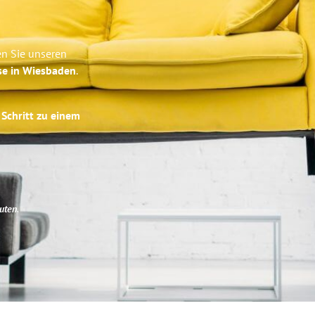
en Sie unseren
se in Wiesbaden
.
 Schritt zu einem
uten
.