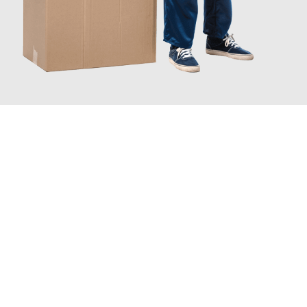
JETZT ANFRAGEN
Erleben Sie mit Umzugsmeister Moench Wiesbaden, wie
einfach
und stressfrei Ihr Umzug Wiesbaden Limassol
sein kann. Unser
Expertenteam steht bereit, um Ihnen einen reibungslosen
Übergang in Ihr neues Zuhause zu garantieren.