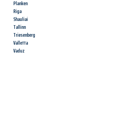
Planken
Riga
Shauliai
Tallinn
Triesenberg
Valletta
Vaduz
Jetzt anfragen &
Angebot
mit Best-Preis
erhalten!
Schicken Sie uns jetzt Ihre unverbindliche Anfrage und sichern
Sie sich Ihr
individuelles Umzugsangebot für Ihr Anliegen in