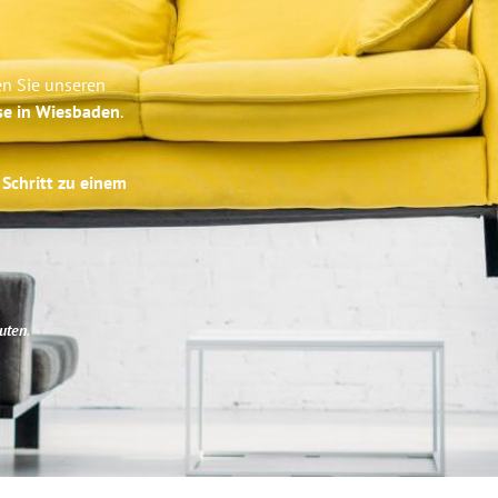
en Sie unseren
se in Wiesbaden
.
 Schritt zu einem
uten
.