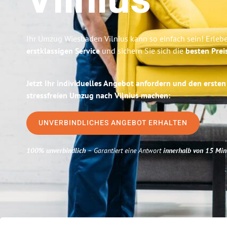
Vilnius
Ihr Umzug Wiesbaden Vilnius kann so einfach sein! Erleb
erstklassigen Service
und sichern Sie sich die
besten Prei
Jetzt Ihr individuelles Angebot anfordern und den ersten
stressfreien Umzug nach Vilnius machen:
UNVERBINDLICHES ANGEBOT ERHALTEN
100% unverbindlich
– Garantiert eine Antwort
innerhalb von 15 Min