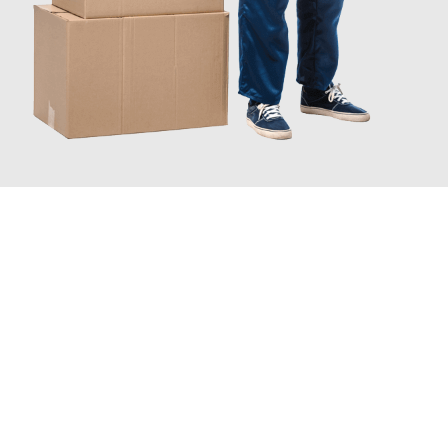
JETZT ANFRAGEN
Erleben Sie mit Umzugsmeister Moench Wiesbaden, wie
einfach
und stressfrei Ihr Umzug Wiesbaden Augsburg
sein kann. Unser
Expertenteam steht bereit, um Ihnen einen reibungslosen
Übergang in Ihr neues Zuhause zu garantieren.