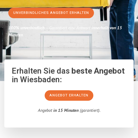
UNVERBINDLICHES ANGEBOT ERHALTEN
100% unverbindlich
– Garantiert eine Antwort
innerhalb von 15
Minuten
.
Erhalten Sie das
beste Angebot
in Wiesbaden:
ANGEBOT ERHALTEN
Angebot
in 15 Minuten
(garantiert).