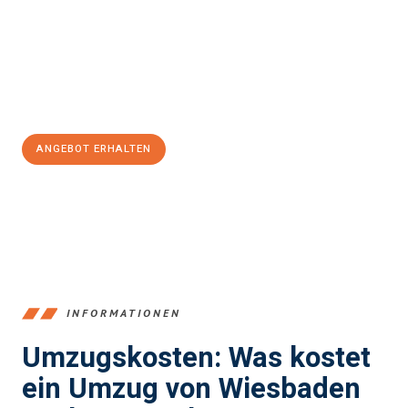
Unser Expertenteam steht bereit, um Ihnen einen reibungslosen
Übergang in Ihr neues Zuhause zu garantieren.
Jetzt
unverbindliches Angebot
erhalten &
100€ sparen:
ANGEBOT ERHALTEN
+4915792653345
INFORMATIONEN
Umzugskosten: Was kostet
ein Umzug von Wiesbaden