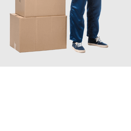
JETZT ANFRAGEN
Erleben Sie mit Umzugsmeister Moench Wiesbaden, wie
einfach
und stressfrei Ihr Umzug Wiesbaden Bremerhaven
sein kann.