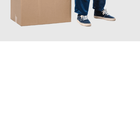
JETZT ANFRAGEN
Erleben Sie mit Umzugsmeister Moench Wiesbaden, wie
einfach
und stressfrei Ihr Umzug Wiesbaden Münster
sein kann. Unser
Expertenteam steht bereit, um Ihnen einen reibungslosen
Übergang in Ihr neues Zuhause zu garantieren.