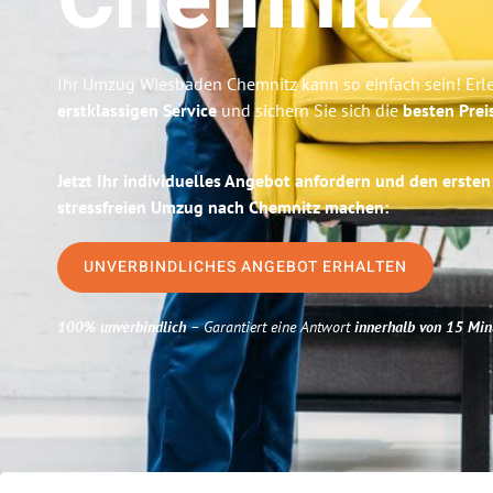
Chemnitz
Ihr Umzug Wiesbaden Chemnitz kann so einfach sein! Erl
erstklassigen Service
und sichern Sie sich die
besten Prei
Jetzt Ihr individuelles Angebot anfordern und den ersten
stressfreien Umzug nach Chemnitz machen:
UNVERBINDLICHES ANGEBOT ERHALTEN
100% unverbindlich
– Garantiert eine Antwort
innerhalb von 15 Min