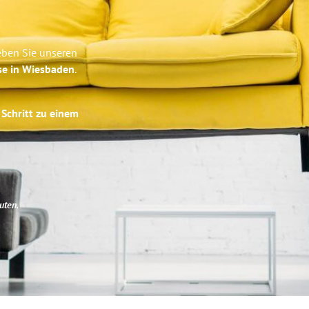
eben Sie unseren
se in Wiesbaden
.
 Schritt zu einem
uten
.