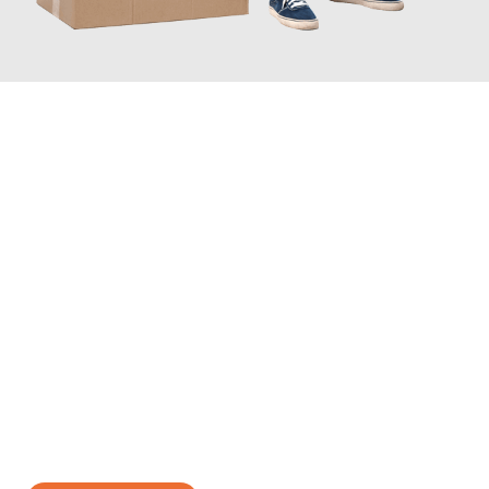
JETZT ANFRAGEN
Erleben Sie mit Umzugsmeister Moench Wiesbaden, wie
einfach
und stressfrei Ihr Umzug Wiesbaden Neuss
sein kann. Unser
Expertenteam steht bereit, um Ihnen einen reibungslosen
Übergang in Ihr neues Zuhause zu garantieren.
Jetzt
unverbindliches Angebot
erhalten &
100€ sparen: