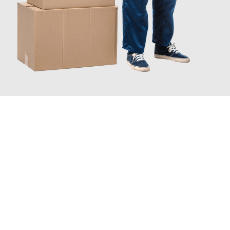
JETZT ANFRAGEN
Erleben Sie mit Umzugsmeister Moench Wiesbaden, wie
einfach
und stressfrei Ihr Umzug Wiesbaden Hannover
sein kann.
Unser Expertenteam steht bereit, um Ihnen einen reibungslosen
Übergang in Ihr neues Zuhause zu garantieren.