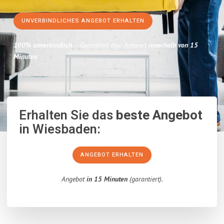
UNVERBINDLICHES ANGEBOT ERHALTEN
100% unverbindlich
– Garantiert eine Antwort
innerhalb von 15
Minuten
.
Erhalten Sie das
beste Angebot
in Wiesbaden:
ANGEBOT ERHALTEN
Angebot
in 15 Minuten
(garantiert).