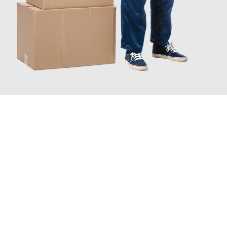
JETZT ANFRAGEN
Erleben Sie mit Umzugsmeister Moench Wiesbaden, wie
einfach
und stressfrei Ihr Umzug Wiesbaden Wuppertal
sein kann.
Unser Expertenteam steht bereit, um Ihnen einen reibungslosen
Übergang in Ihr neues Zuhause zu garantieren.