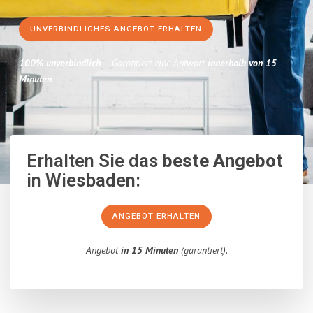
UNVERBINDLICHES ANGEBOT ERHALTEN
100% unverbindlich
– Garantiert eine Antwort
innerhalb von 15
Minuten
.
Erhalten Sie das
beste Angebot
in Wiesbaden:
ANGEBOT ERHALTEN
Angebot
in 15 Minuten
(garantiert).