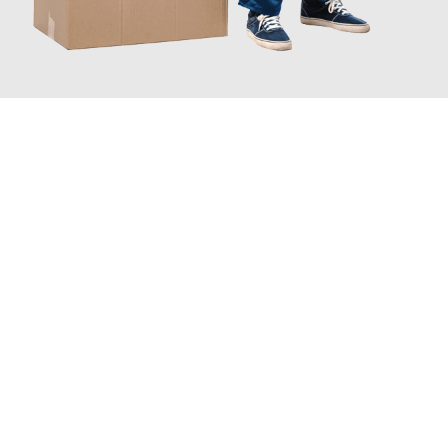
JETZT ANFRAGEN
Erleben Sie mit Umzugsmeister Moench Wiesbaden, wie
einfach
und stressfrei Ihr Umzug Wiesbaden Bottrop
sein kann. Unser
Expertenteam steht bereit, um Ihnen einen reibungslosen
Übergang in Ihr neues Zuhause zu garantieren.
Jetzt
unverbindliches Angebot
erhalten &
100€ sparen: