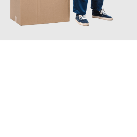
JETZT ANFRAGEN
Erleben Sie mit Umzugsmeister Moench Wiesbaden, wie
einfach
und stressfrei Ihr Umzug Wiesbaden Bedford
sein kann. Unser
Expertenteam steht bereit, um Ihnen einen reibungslosen
Übergang in Ihr neues Zuhause zu garantieren.