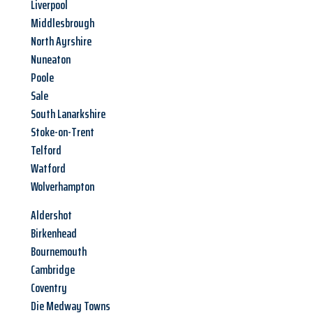
Liverpool
Middlesbrough
North Ayrshire
Nuneaton
Poole
Sale
South Lanarkshire
Stoke-on-Trent
Telford
Watford
Wolverhampton
Aldershot
Birkenhead
Bournemouth
Cambridge
Coventry
Die Medway Towns