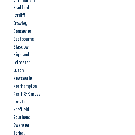
Bradford
Cardiff
Crawley
Doncaster
Eastbourne
Glasgow
Highland
Leicester
Luton
Newcastle
Northampton
Perth & Kinross
Preston
Sheffield
Southend
Swansea
Torbay