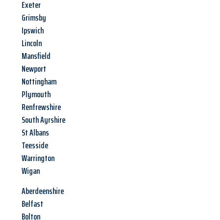
Exeter
Grimsby
Ipswich
Lincoln
Mansfield
Newport
Nottingham
Plymouth
Renfrewshire
South Ayrshire
St Albans
Teesside
Warrington
Wigan
Aberdeenshire
Belfast
Bolton