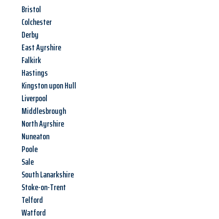
Bristol
Colchester
Derby
East Ayrshire
Falkirk
Hastings
Kingston upon Hull
Liverpool
Middlesbrough
North Ayrshire
Nuneaton
Poole
Sale
South Lanarkshire
Stoke-on-Trent
Telford
Watford