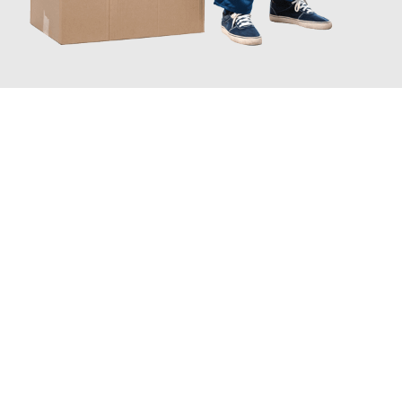
JETZT ANFRAGEN
Erleben Sie mit Umzugsmeister Moench Wiesbaden, wie
einfach
und stressfrei Ihr Umzug Wiesbaden London
sein kann. Unser
Expertenteam steht bereit, um Ihnen einen reibungslosen
Übergang in Ihr neues Zuhause zu garantieren.
Jetzt
unverbindliches Angebot
erhalten &
100€ sparen: