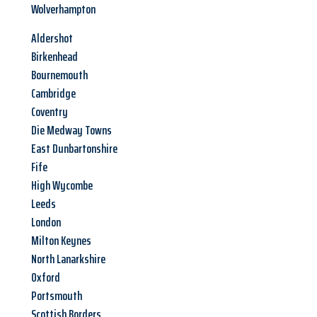
Wolverhampton
Aldershot
Birkenhead
Bournemouth
Cambridge
Coventry
Die Medway Towns
East Dunbartonshire
Fife
High Wycombe
Leeds
London
Milton Keynes
North Lanarkshire
Oxford
Portsmouth
Scottish Borders