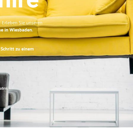
hire
! Erleben Sie unseren
se in Wiesbaden
.
 Schritt zu einem
uten
.