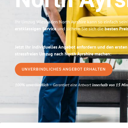
North Ayrs
Ihr Umzug Wiesbaden North Ayrshire kann so einfach sein
erstklassigen Service
und sichern Sie sich die
besten Prei
Jetzt Ihr individuelles Angebot anfordern und den ersten
stressfreien Umzug nach North Ayrshire machen:
UNVERBINDLICHES ANGEBOT ERHALTEN
100% unverbindlich
– Garantiert eine Antwort
innerhalb von 15 Min