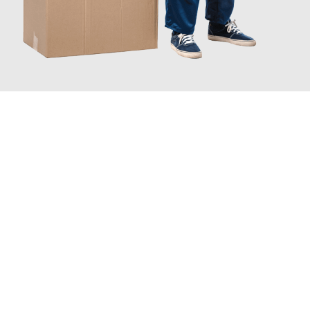
JETZT ANFRAGEN
Erleben Sie mit Umzugsmeister Moench Wiesbaden, wie
einfach
und stressfrei Ihr Umzug Wiesbaden Preston
sein kann. Unser
Expertenteam steht bereit, um Ihnen einen reibungslosen
Übergang in Ihr neues Zuhause zu garantieren.