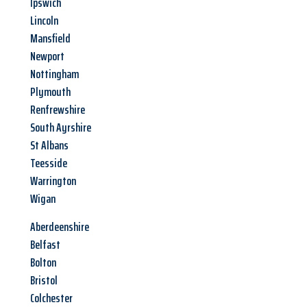
Ipswich
Lincoln
Mansfield
Newport
Nottingham
Plymouth
Renfrewshire
South Ayrshire
St Albans
Teesside
Warrington
Wigan
Aberdeenshire
Belfast
Bolton
Bristol
Colchester