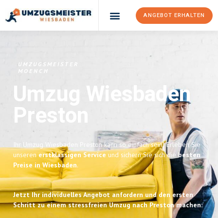
ANGEBOT ERHALTEN
Umzugsunternehmen Wiesbaden
Umzugsservice Wiesbaden
UMZUGSMEISTER
MOENCH
Umzug Wiesbaden
Preston
Ihr Umzug Wiesbaden Preston kann so einfach sein! Erleben Sie
unseren
erstklassigen Service
und sichern Sie sich die
besten
Preise in Wiesbaden
.
Jetzt Ihr individuelles Angebot anfordern und den ersten
Schritt zu einem stressfreien Umzug nach Preston machen: